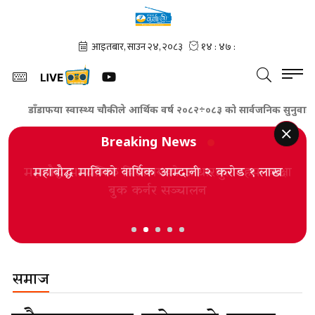
डाँडाफया स्वास्थ्य चौकीले आर्थिक वर्ष २०८२÷०८३ को सार्वजनिक सुनुवाइ कार्यक
Breaking News
महाबौद्ध माविको वार्षिक आम्दानी २ करोड १ लाख
समाज