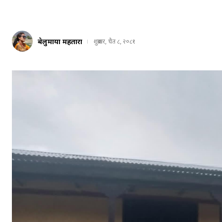
बेलुमाया महतारा
शुक्रबार, चैत ८, २०८१