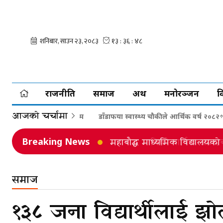
राजनीति
समाज
अर्थ
मनोरञ्जन
व
आजको चर्चामा
मकोट–५ मा विविध कार्यक्रम
डाँडाफया स्वास्थ्य चौकीले आर्थिक वर्ष २०८२÷०८३
Breaking News
महाबौद्ध माविको वार्षिक आम्द
समाज
१३८ जना विद्यार्थीलाई झ