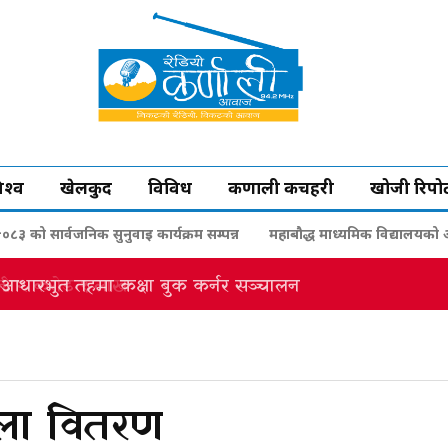
िश्व
खेलकुद
विविध
कर्णाली कचहरी
खोजी रिपोर्
 को सार्वजनिक सुनुवाइ कार्यक्रम सम्पन्न
महाबौद्ध माध्यमिक विद्यालयको आध
ानी २ करोड १ लाख
ोला वितरण