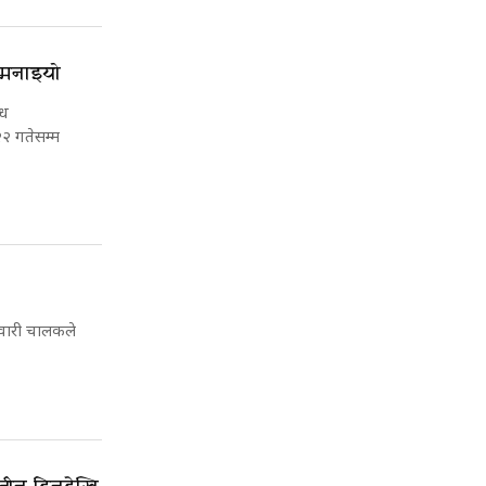
 मनाइयो
िध
२२ गतेसम्म
 सवारी चालकले