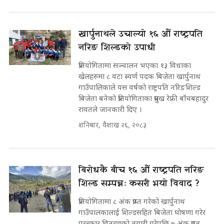
खार्पुनाथले उचाल्यो १६ औं राष्ट्रपति
नरिङ शिल्डको उपाधी
प्रतियोगितामा सञ्चालन भएका १३ विधाका
खेलहरुमा ८ वटा स्वर्ण पदक बिजेता खार्पुनाथ
गाउँपालिकाले यस वर्षको राष्ट्रपति नरिङशिल्ड
बिजेता बनेको प्रतियोगिताका प्रमुख रेफ्री बाँचबहादुर
रावतले जानकारी दिए ।
शनिबार, वैशाख २६, २०८३
बिरोधकै बीच १६ औं राष्ट्रपति नरिङ
शिल्ड सम्पन्नः कसरी भयो विवाद ?
प्रतियोगितामा ८ अंक प्राप्त गरेको खार्पुनाथ
गाउँपालकालाई शिल्डसहित बिजेता घोषणा गरेर
पुरस्कार वितरणको तयारी गरेपछि ७ अंक प्राप्त