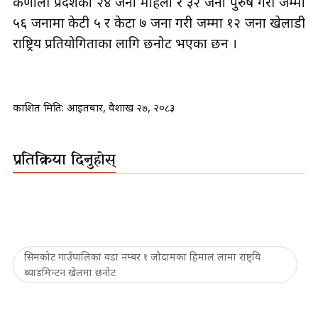
कर्णाली प्रदेशका २४ जना महिला र ३२ जना पुरुष गरी जम्मा
५६ जनामा केटी ५ र केटा ७ जना गरी जम्मा १२ जना खेलाडी
राष्ट्रिय प्रतियोगिताका लागि छनोट भएका छन ।
प्रकाशित मिति:
आइतबार, वैशाख २७, २०८३
प्रतिक्रिया दिनुहोस्
सिमकोट गाउँपालिका वडा नम्बर १ जोदामका हिमाल लामा राष्ट्यि
ब्याडमिन्टन खेलमा छनोट