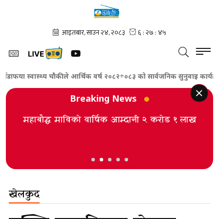
डाफया स्वास्थ्य चौकीले आर्थिक वर्ष २०८२÷०८३ को सार्वजनिक सुनुवाइ कार्यक्रम सम्
Breaking News
महाबौद्ध माविको वार्षिक आम्दानी २ करोड १ लाख
खेलकुद