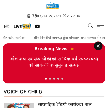
मित खोप कार्यक्रम
तीन दिनदेखि अवरुद्ध हुँदा मोबाइल तथा सञ्चार सेवामा स
Breaking News
डाँडाफया स्वास्थ्य चौकीको आर्थिक वर्ष २०८२÷०८३
को सार्वजनिक सुनुवाइ सम्पन्न
VOICE OF CHILD
साप्ताहिक रेडियो कार्यक्रम वाल