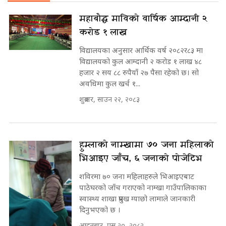
महाबौद्ध माविको वार्षिक आम्दानी २
करोड १ लाख
विद्यालयका अनुसार आर्थिक वर्ष २०८२र८३ मा
विद्यालयको कुल आम्दानी २ करोड १ लाख ४८
हजार २ सय ८८ रुपैयाँ २७ पैसा रहेको छ। सो
अवधिमा कुल खर्च १...
शुक्रबार, साउन २२, २०८३
हुम्लाको नाम्खामा ७० जना महिलाको
भिआइए जाँच, ६ जनाको पोजेटिभ
शविरमा ७० जना महिलाहरुले भिआइएबाट
पाठेघरको जाँच गराएको नाम्खा गाउँपालिकाका
स्वास्थ्य शाखा प्रमुख ग्याछो लामाले जानकारी
दिनुभएको छ ।
आइतबार, पुस २०, २०८२