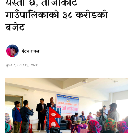
यस्तो छ, ताँजाकोट
गाउँपालिकाको ३८ करोडको
बजेट
ऐटन रावल
बुधबार, असार १३, २०८१