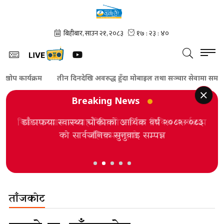
 कार्यक्रम
तीन दिनदेखि अवरुद्ध हुँदा मोबाइल तथा सञ्चार सेवामा समस्या
Breaking News
विश्व स्तनपान सप्ताह सिमकोट–५ मा विविध कार्यक्रम
सहित मनाइयो
ताँजकोट