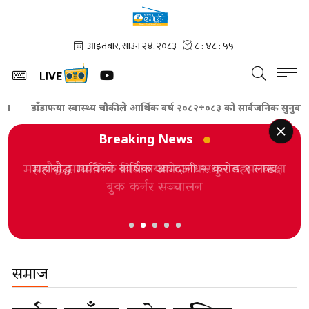
डाँडाफया स्वास्थ्य चौकीले आर्थिक वर्ष २०८२÷०८३ को सार्वजनिक सुनुवाइ कार्यक
Breaking News
महाबौद्ध माविको वार्षिक आम्दानी २ करोड १ लाख
समाज