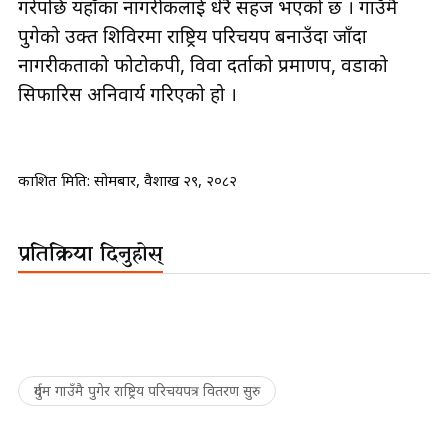
गरेपछि यहाँका नागरीकलाई धेरै सहज भएको छ । गाउँमै
पुगेको उक्त शिविरमा राष्ट्रिय परिचयपत्र बनाउँदा जाँदा
नागरीकताको फोटोकपी, विवा दर्ताको प्रमाणपत्र, वडाको
सिफारिस अनिवार्य गरिएको हो ।
प्रकाशित मिति:
सोमबार, वैशाख २९, २०८२
प्रतिक्रिया दिनुहोस्
दुर्गम गाउँमै पुगेर राष्ट्रिय परिचयपत्र वितरण सुरु