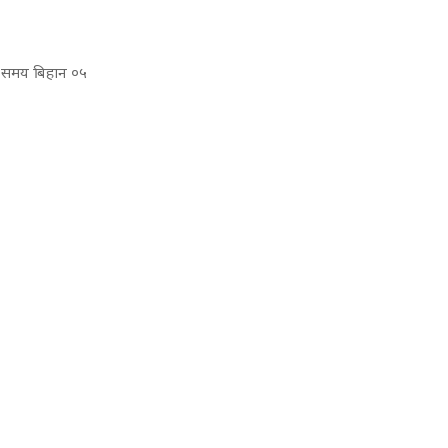
ुभ समय बिहान ०५