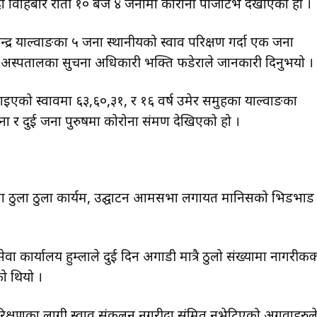
दा विहिबार राती १० बजे ४ जनामा कोरोना पोजेटिभ देखाएको हो ।
्द्र याल्वाङका ५ जना स्थानीयको स्वाव परिक्षण गर्दा एक जना
 अस्पतालका सुचना अधिकारी भक्ति फडेराले जानकारी दिनुभयो ।
पठाइएको स्वावमा ६३,६०,३१, र १६ वर्ष उमेर समुहका याल्वाङका
ा र दुई जना पुरुषमा कोरोना संक्रमण देखिएको हो ।
ा ठुला ठुला कार्यक्रम, उद्घाटन आमसभा लगायत मानिसको भिडभाड
 सेवा कार्यालय हुम्लाले दुई दिन अगाडी मात्रै ठुलो संख्यामा नागरीक
को थियो ।
परिक्षणका लागी स्वाव संकलन नगरीदा संक्रमित नभेटिएको अगुवाहरुल