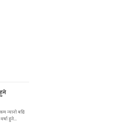
ुने
 कम न्यानो बढि
षा हुने...