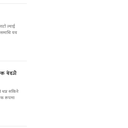
ाटो ल्याई
्यसमाथि यव
िक बेडमै
 थप्न सकिने
पिक रूपमा