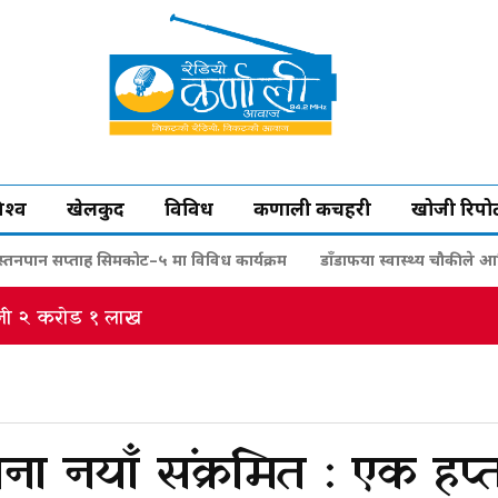
िश्व
खेलकुद
विविध
कर्णाली कचहरी
खोजी रिपोर्
 स्तनपान सप्ताह सिमकोट–५ मा विविध कार्यक्रम
डाँडाफया स्वास्थ्य चौकीले आ
थिक वर्ष २०८२/०८३ को सार्वजनिक सुनुवाइ सम्पन्न
जना नयाँ संक्रमित : एक हप्त