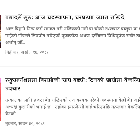
बडादसैं सुरुः आज घटस्थापना, घरघरमा जमरा राखिदै
आज बिहानै नित्य कर्म समाप्त गरी नजिकको नदी वा चोखो स्थलबाट बालुवा वा म
गाईको गोबरले लिपपोत गरिएको पूजाकोठा अथवा दसैँघरमा विधिपूर्वक राखेर त
अर्थात् जौँ...
बिहीबार, असोज १७, २०८१
रुकुमपश्चिममा बिरामीको चाप बढ्योः टिनको छाप्रोमा वैकल्प
उपचार
तत्कालका लागि ४ वटा बेड राखिएको र आवश्यक परेको अवस्थामा केही बेड अझै
अध्यक्ष कुसारीको भनाई छ । उहाँका इमरजेन्सी वार्ड भरिएपछि मङ्गलवार वैकल्
बेडको...
बुधबार, साउन ३०, २०८१