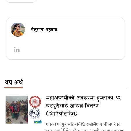
बेलुमाया महतारा
थप अर्थ
महाअष्टमीको अवसरमा हुम्लाका ६२
घरधुरीलाई खाद्यन्न वितरण
(भिडियोसहित)
गएको फागुन महिनादेखि राम्रोसँग पानी नपरेका
कारण खडेरीले भदौमा पाक्न् बाली नपाक्दा खाद्यन्न