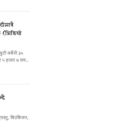
ीमात्रै
क (भिडियो
टी वर्षेनी ३५
र ५ हजार ७ सय...
्दै
ुवस्तु, बिउबिजन,