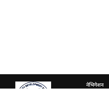
नेभिगेशन
राजनीति
समाज
अर्थ