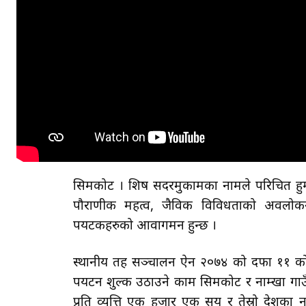
सिमकोट । शिर्ष सदरमुकामका नामले परिचित हुम्
पौराणीक महत्व, जैविक विविधताको अवलोकन
पर्यटकहरुको आवागमन हुन्छ ।
स्थानीय तह सञ्चालन ऐन २०७४ को दफा ११ को उ
पर्यटन शुल्क उठाउने काम सिमकोट र नाम्खा गाउँ
प्रति व्यत्ति एक हजार एक सय र तेस्रो देश